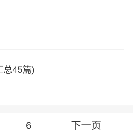
总45篇)
6
下一页